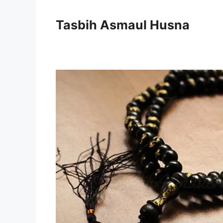
Langsung
ke
Tasbih Asmaul Husna
isi