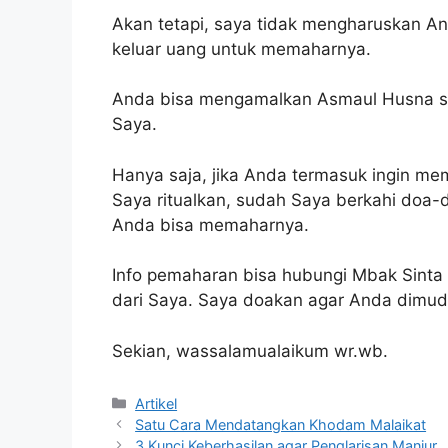
Akan tetapi, saya tidak mengharuskan An
keluar uang untuk memaharnya.
Anda bisa mengamalkan Asmaul Husna sa
Saya.
Hanya saja, jika Anda termasuk ingin mem
Saya ritualkan, sudah Saya berkahi doa
Anda bisa memaharnya.
Info pemaharan bisa hubungi Mbak Sinta di
dari Saya. Saya doakan agar Anda dimuda
Sekian, wassalamualaikum wr.wb.
Kategori
Artikel
Satu Cara Mendatangkan Khodam Malaikat
3 Kunci Keberhasilan agar Penglarisan Manjur